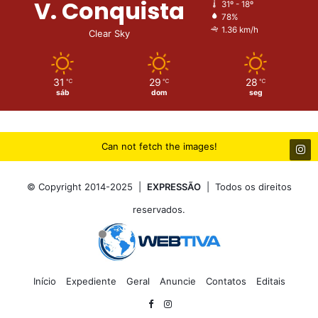
V. Conquista
31º - 18º
78%
1.36 km/h
Clear Sky
31
29
28
℃
℃
℃
sáb
dom
seg
Can not fetch the images!
© Copyright 2014-2025 |
EXPRESSÃO
| Todos os direitos
reservados.
Início
Expediente
Geral
Anuncie
Contatos
Editais