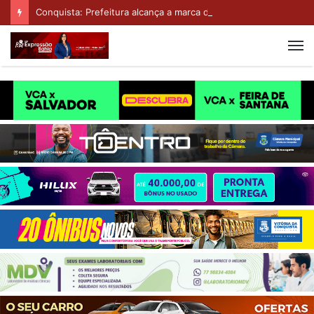
Conquista: Prefeitura alcança a marca de 101 escolas revitalizadas com entrega do CMEI Pablo Alves Pithon Brito