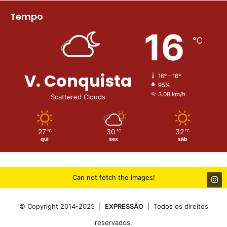
Tempo
16
℃
V. Conquista
16º - 16º
95%
3.08 km/h
Scattered Clouds
27
30
32
℃
℃
℃
qui
sex
sáb
Can not fetch the images!
© Copyright 2014-2025 |
EXPRESSÃO
| Todos os direitos
reservados.