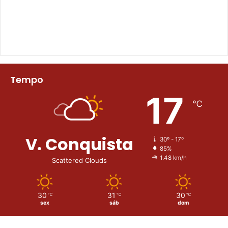
Tempo
17
℃
V. Conquista
30º - 17º
85%
1.48 km/h
Scattered Clouds
30
31
30
℃
℃
℃
sex
sáb
dom