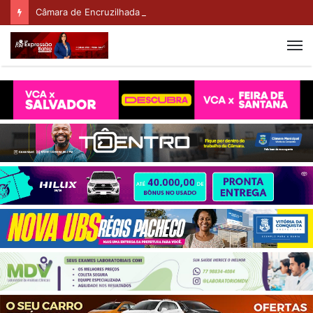
Câmara de Encruzilhada retoma Sessões Ordinárias após recesso nesta sexta-feira