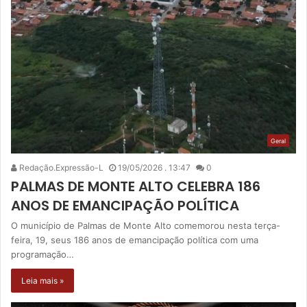
Geral
Redação.Expressão-L
19/05/2026 . 13:47
0
PALMAS DE MONTE ALTO CELEBRA 186
ANOS DE EMANCIPAÇÃO POLÍTICA
O município de Palmas de Monte Alto comemorou nesta terça-
feira, 19, seus 186 anos de emancipação política com uma
programação…
Leia mais »