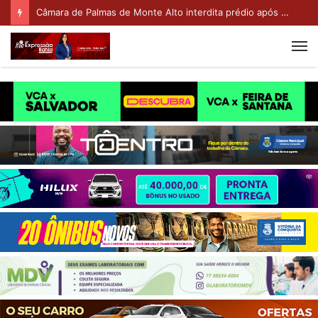
Câmara de Palmas de Monte Alto interdita prédio após desabamento parcial da cobertura