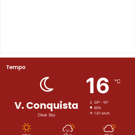
Tempo
16
℃
V. Conquista
29º - 15º
90%
1.97 km/h
Clear Sky