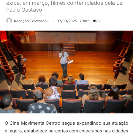
exibe, em março, filmes contemplados pela Lei
Paulo Gustavo
Redação.Expressão-L
07/03/2025 . 20:05
0
O Cine Movimenta Centro segue expandindo sua atuação
e, agora, estabelece parcerias com cineclubes nas cidades