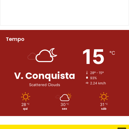
Tempo
15
℃
V. Conquista
28º - 15º
93%
2.24 km/h
Scattered Clouds
28
30
31
℃
℃
℃
qui
sex
sáb