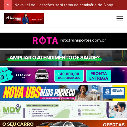
Conquista: Câmara aprova lei que reajusta salário dos servidores municipais e atualiza piso do magistério