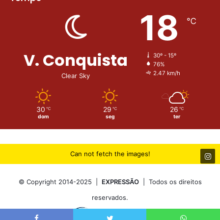
18
℃
V. Conquista
30º - 15º
76%
2.47 km/h
Clear Sky
30
29
26
℃
℃
℃
dom
seg
ter
Can not fetch the images!
© Copyright 2014-2025 |
EXPRESSÃO
| Todos os direitos
reservados.