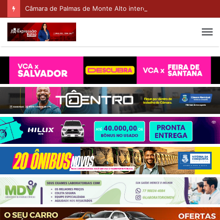
Câmara de Palmas de Monte Alto interdita prédio após desabamento parcial da cobertura