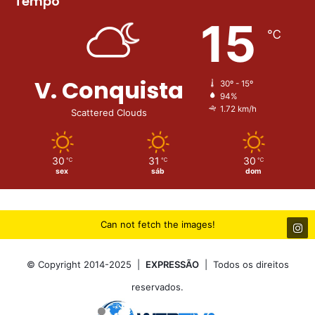
Tempo
15
℃
V. Conquista
30º - 15º
94%
1.72 km/h
Scattered Clouds
30
31
30
℃
℃
℃
sex
sáb
dom
Can not fetch the images!
© Copyright 2014-2025 |
EXPRESSÃO
| Todos os direitos
reservados.