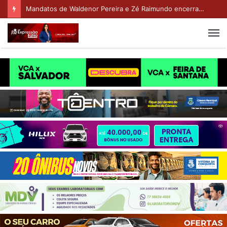
Mandatos de Waldenor Pereira e Zé Raimundo encerram ciclo de plenárias virtuais com foco na organização da campanha eleitoral