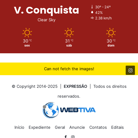
V. Conquista
30º - 24º
42%
2.38 km/h
Clear Sky
30
31
30
℃
℃
℃
sex
sáb
dom
Can not fetch the images!
© Copyright 2014-2025 |
EXPRESSÃO
| Todos os direitos
reservados.
Início
Expediente
Geral
Anuncie
Contatos
Editais