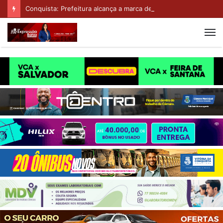
Conquista: Prefeitura alcança a marca de 101 escolas revitalizadas com entrega do CMEI Pablo Alves Pithon Brito