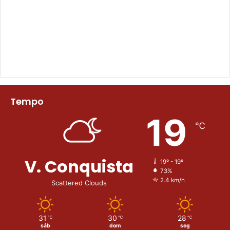
Tempo
19
℃
V. Conquista
19º - 19º
73%
2.4 km/h
Scattered Clouds
31
30
28
℃
℃
℃
sáb
dom
seg