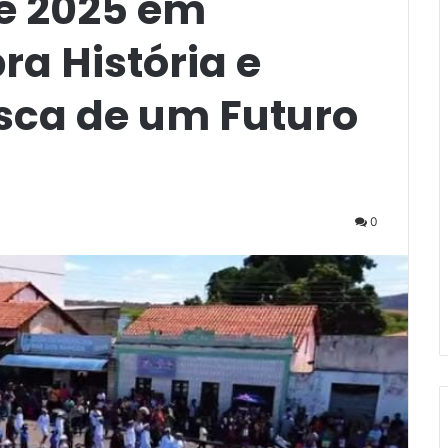
de 2025 em
a História e
sca de um Futuro
0