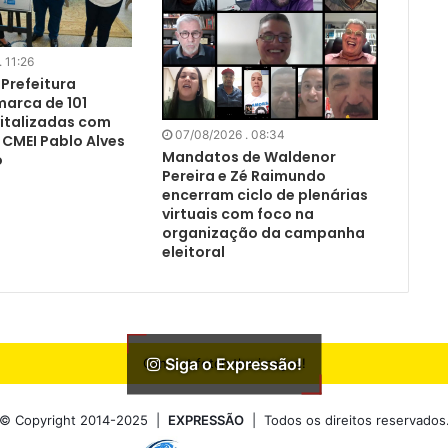
 11:26
Prefeitura
marca de 101
vitalizadas com
07/08/2026 . 08:34
 CMEI Pablo Alves
Mandatos de Waldenor
o
Pereira e Zé Raimundo
encerram ciclo de plenárias
virtuais com foco na
organização da campanha
eleitoral
Siga o Expressão!
Can not fetch the images!
© Copyright 2014-2025 |
EXPRESSÃO
| Todos os direitos reservados