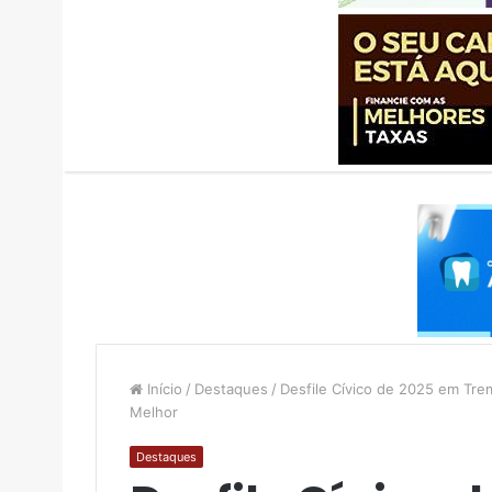
Início
/
Destaques
/
Desfile Cívico de 2025 em Tre
Melhor
Destaques