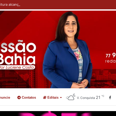
itura alcança a marca de 101 escolas revitalizadas com entrega do CMEI 
℃
21
nuncie
Contatos
Editais
V. Conquista