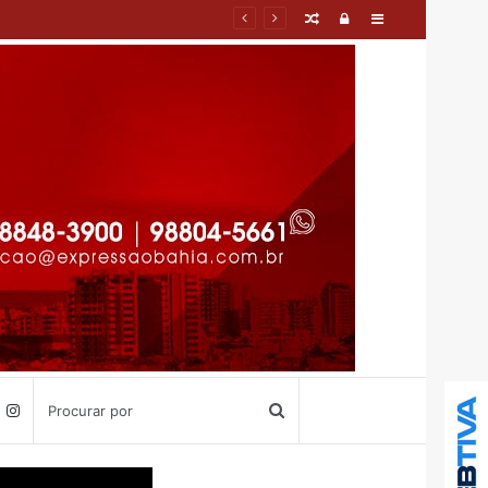
Pablo Alves Pithon Brito
Artigo
Entrar
Barra
aleatório
Lateral