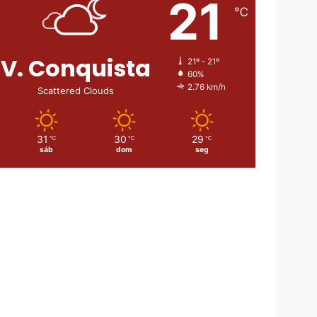
21
℃
V. Conquista
21º - 21º
60%
2.76 km/h
Scattered Clouds
31
30
29
℃
℃
℃
sáb
dom
seg