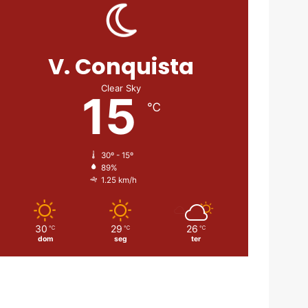
V. Conquista
Clear Sky
15
℃
30º - 15º
89%
1.25 km/h
30
29
26
℃
℃
℃
dom
seg
ter