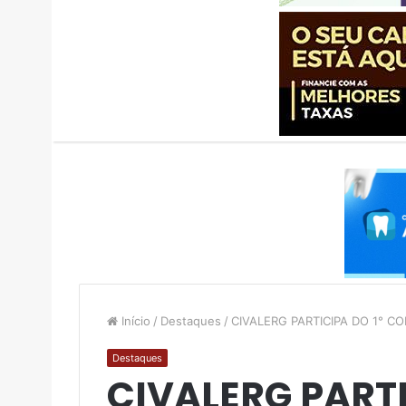
Início
/
Destaques
/
CIVALERG PARTICIPA DO 1° 
Destaques
CIVALERG PARTI