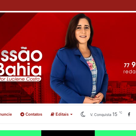
de Monte Alto interdita prédio após desabamento parcial da cobertura
℃
15
nuncie
Contatos
Editais
V. Conquista