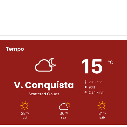
Tempo
15
℃
V. Conquista
28º - 15º
93%
2.24 km/h
Scattered Clouds
28
30
31
℃
℃
℃
qui
sex
sáb