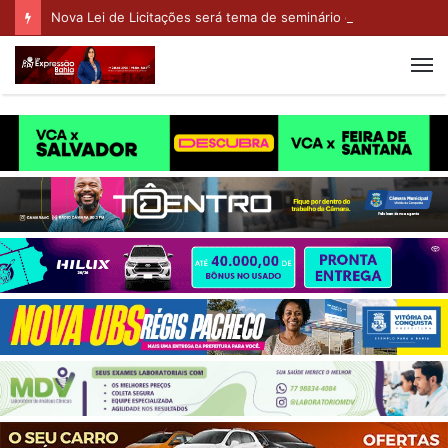
Nova Lei de Licitações será tema de seminário do Sinapro-Bahia em Vitória da Conquista