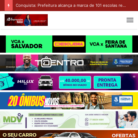
Conquista: Prefeitura alcança a marca de 101 escolas revitalizadas com entrega do CMEI Pablo Alves Pithon Brito