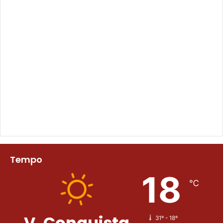
Tempo
18
℃
V. Conquista
31º - 18º