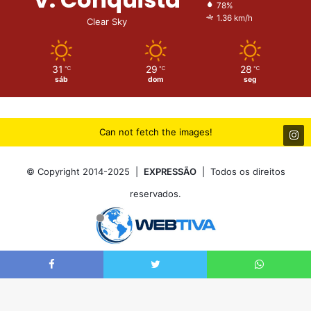
78%
1.36 km/h
Clear Sky
31
29
28
℃
℃
℃
sáb
dom
seg
Can not fetch the images!
© Copyright 2014-2025 |
EXPRESSÃO
| Todos os direitos
reservados.
Início
Expediente
Geral
Anuncie
Contatos
Editais
Facebook
Twitter
WhatsApp