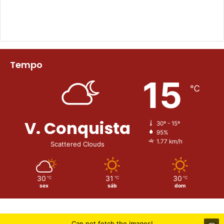
Tempo
15
℃
V. Conquista
30º - 15º
95%
1.77 km/h
Scattered Clouds
30
31
30
℃
℃
℃
sex
sáb
dom
Can not fetch the images!