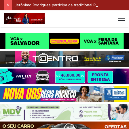
Jerônimo Rodrigues participa da tradicional Romaria do Bom Jesus da Lapa