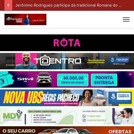
Jerônimo Rodrigues participa da tradicional Romaria do Bom Jesus da Lapa