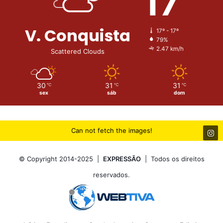
17
V. Conquista
17º - 17º
79%
2.47 km/h
Scattered Clouds
30
31
31
℃
℃
℃
sex
sáb
dom
Can not fetch the images!
© Copyright 2014-2025 |
EXPRESSÃO
| Todos os direitos
reservados.