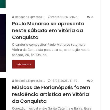
Redação.Expressão-L
24/04/2025 . 21:26
0
Paulo Monarco se apresenta
neste sábado em Vitória da
Conquista
O cantor e compositor Paulo Monarco retorna a
Vitória da Conquista para uma apresentação neste
sábado, 26, às 19h, no…
Leia mais »
Redação.Expressão-L
13/03/2025 . 11:49
0
Músicos de Florianópolis fazem
residência artística em Vitória
da Conquista
Conexão musical entre Santa Catarina e Bahia. Essa