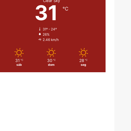
Clear Sky
31
℃
31º - 24º
26%
2.46 km/h
31
30
28
℃
℃
℃
sáb
dom
seg