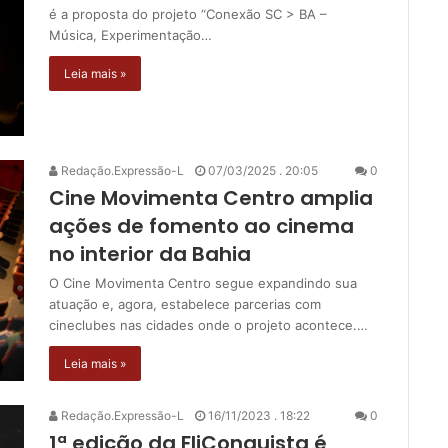
é a proposta do projeto “Conexão SC > BA –
Música, Experimentação…
Leia mais »
Redação.Expressão-L
07/03/2025 . 20:05
0
Cine Movimenta Centro amplia
ações de fomento ao cinema
no interior da Bahia
O Cine Movimenta Centro segue expandindo sua
atuação e, agora, estabelece parcerias com
cineclubes nas cidades onde o projeto acontece.…
Leia mais »
Redação.Expressão-L
16/11/2023 . 18:22
0
1ª edição da FliConquista é