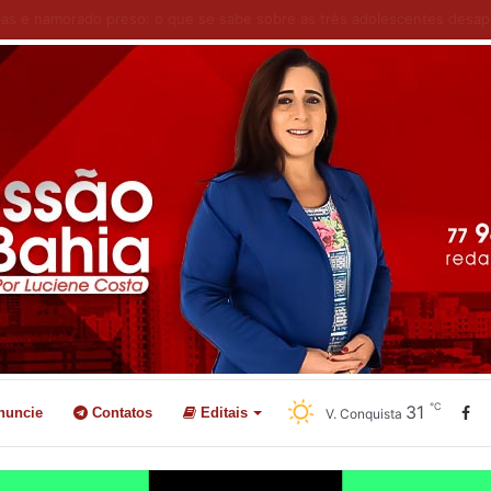
as utilizam a Tribuna Livre para apresentar demandas das comunidades
℃
31
nuncie
Contatos
Editais
V. Conquista